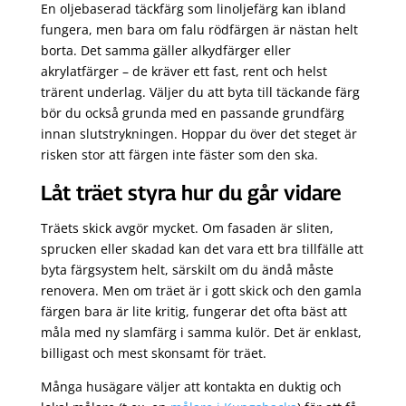
En oljebaserad täckfärg som linoljefärg kan ibland
fungera, men bara om falu rödfärgen är nästan helt
borta. Det samma gäller alkydfärger eller
akrylatfärger – de kräver ett fast, rent och helst
trärent underlag. Väljer du att byta till täckande färg
bör du också grunda med en passande grundfärg
innan slutstrykningen. Hoppar du över det steget är
risken stor att färgen inte fäster som den ska.
Låt träet styra hur du går vidare
Träets skick avgör mycket. Om fasaden är sliten,
sprucken eller skadad kan det vara ett bra tillfälle att
byta färgsystem helt, särskilt om du ändå måste
renovera. Men om träet är i gott skick och den gamla
färgen bara är lite kritig, fungerar det ofta bäst att
måla med ny slamfärg i samma kulör. Det är enklast,
billigast och mest skonsamt för träet.
Många husägare väljer att kontakta en duktig och