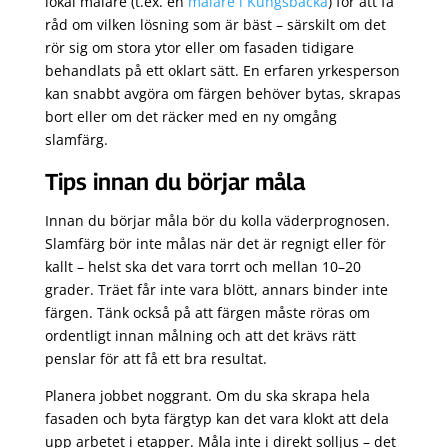
lokal målare (t.ex. en
målare i Kungsbacka
) för att få
råd om vilken lösning som är bäst – särskilt om det
rör sig om stora ytor eller om fasaden tidigare
behandlats på ett oklart sätt. En erfaren yrkesperson
kan snabbt avgöra om färgen behöver bytas, skrapas
bort eller om det räcker med en ny omgång
slamfärg.
Tips innan du börjar måla
Innan du börjar måla bör du kolla väderprognosen.
Slamfärg bör inte målas när det är regnigt eller för
kallt – helst ska det vara torrt och mellan 10–20
grader. Träet får inte vara blött, annars binder inte
färgen. Tänk också på att färgen måste röras om
ordentligt innan målning och att det krävs rätt
penslar för att få ett bra resultat.
Planera jobbet noggrant. Om du ska skrapa hela
fasaden och byta färgtyp kan det vara klokt att dela
upp arbetet i etapper. Måla inte i direkt solljus – det