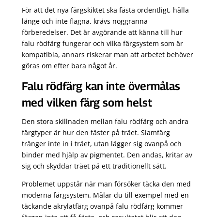
För att det nya färgskiktet ska fästa ordentligt, hålla
länge och inte flagna, krävs noggranna
förberedelser. Det är avgörande att känna till hur
falu rödfärg fungerar och vilka färgsystem som är
kompatibla, annars riskerar man att arbetet behöver
göras om efter bara något år.
Falu rödfärg kan inte övermålas
med vilken färg som helst
Den stora skillnaden mellan falu rödfärg och andra
färgtyper är hur den fäster på träet. Slamfärg
tränger inte in i träet, utan lägger sig ovanpå och
binder med hjälp av pigmentet. Den andas, kritar av
sig och skyddar träet på ett traditionellt sätt.
Problemet uppstår när man försöker täcka den med
moderna färgsystem. Målar du till exempel med en
täckande akrylatfärg ovanpå falu rödfärg kommer