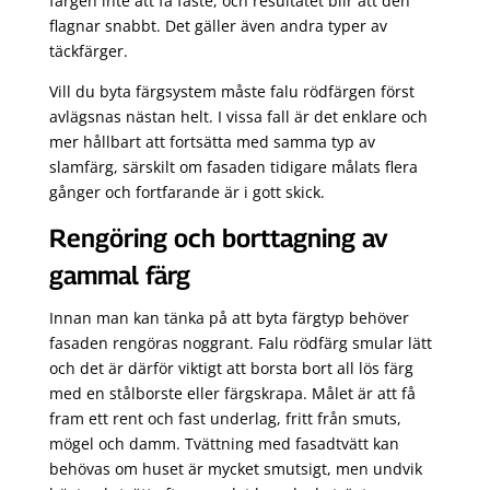
färgen inte att få fäste, och resultatet blir att den
flagnar snabbt. Det gäller även andra typer av
täckfärger.
Vill du byta färgsystem måste falu rödfärgen först
avlägsnas nästan helt. I vissa fall är det enklare och
mer hållbart att fortsätta med samma typ av
slamfärg, särskilt om fasaden tidigare målats flera
gånger och fortfarande är i gott skick.
Rengöring och borttagning av
gammal färg
Innan man kan tänka på att byta färgtyp behöver
fasaden rengöras noggrant. Falu rödfärg smular lätt
och det är därför viktigt att borsta bort all lös färg
med en stålborste eller färgskrapa. Målet är att få
fram ett rent och fast underlag, fritt från smuts,
mögel och damm. Tvättning med fasadtvätt kan
behövas om huset är mycket smutsigt, men undvik